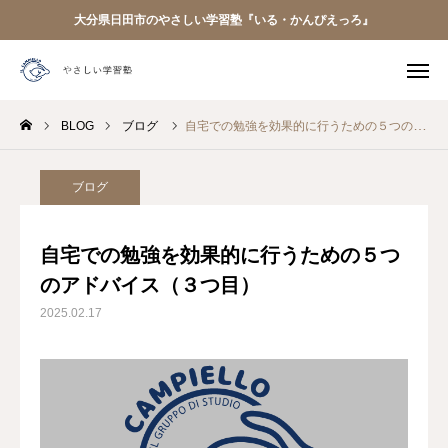
大分県日田市のやさしい学習塾『いる・かんぴえっろ』
電話予約
友だち追加
BLOG
ブログ
自宅での勉強を効果的に行うための５つのアドバイス（３つ目）

クラス案内
アクセス
はじめての方へ
ブログ
お知らせ
自宅での勉強を効果的に行うための５つ
のアドバイス（３つ目）
開講中のクラス
2025.02.17
BLOG
お問い合わせ
アクセス