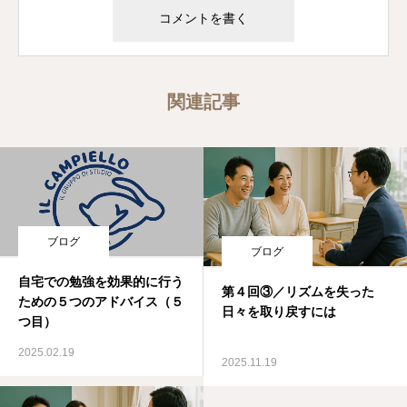
関連記事
ブログ
ブログ
自宅での勉強を効果的に行う
第４回③／リズムを失った
ための５つのアドバイス（５
日々を取り戻すには
つ目）
2025.02.19
2025.11.19