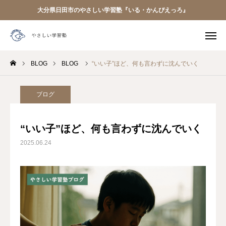
大分県日田市のやさしい学習塾『いる・かんぴえっろ』
電話予約
友だち追加
BLOG
BLOG
“いい子”ほど、何も言わずに沈んでいく

クラス案内
アクセス
はじめての方へ
ブログ
お知らせ
“いい子”ほど、何も言わずに沈んでいく
2025.06.24
開講中のクラス
BLOG
お問い合わせ
アクセス