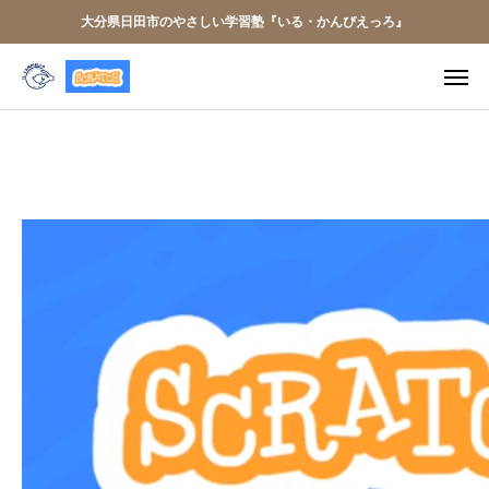
大分県日田市のやさしい学習塾『いる・かんぴえっろ』
電話予約
クラス案内
はじめての方へ
お知らせ
開講中のクラス
BLOG
お問い合わせ
アクセス