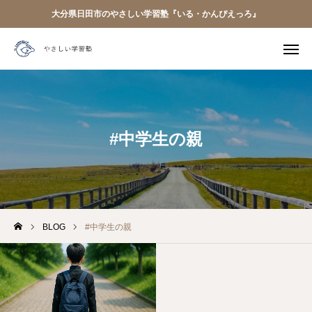
大分県日田市のやさしい学習塾『いる・かんぴえっろ』
電話予約
友だち追加

クラス案内
アクセス
はじめての方へ
#中学生の親
お知らせ
開講中のクラス
BLOG
#中学生の親
BLOG
お問い合わせ
アクセス