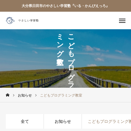
大分県日田市のやさしい学習塾『いる・かんぴえっろ』
電話予約
友だち追加
教室
こ
ど
も
プ
ロ
グ
ラ
ミ
ン
グ

クラス案内
アクセス
はじめての方へ
お知らせ
開講中のクラス
お知らせ
こどもプログラミング教室
BLOG
お問い合わせ
全て
お知らせ
こどもプログラミング
アクセス